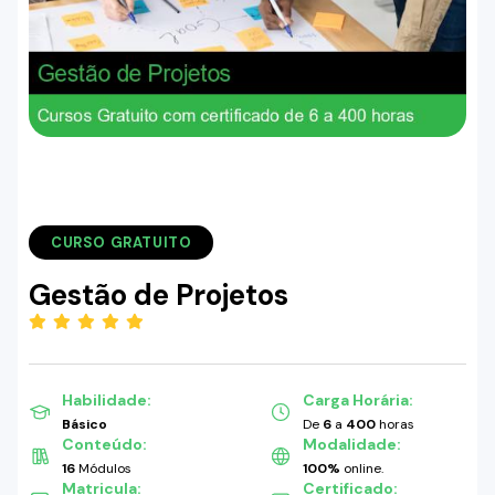
CURSO GRATUITO
Gestão de Projetos
(5.00)
Habilidade:
Carga Horária:
Básico
De
6
a
400
horas
Conteúdo:
Modalidade:
16
Módulos
100%
online.
Matricula:
Certificado: