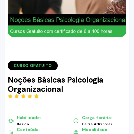
CURSO GRATUITO
Noções Básicas Psicologia
Organizacional
(5.00)
Habilidade:
Carga Horária:
Básico
De
6
a
400
horas
Conteúdo:
Modalidade: