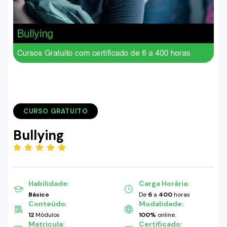
CURSO GRATUITO
Bullying
(5.00)
Habilidade:
Carga Horária:
Básico
De
6
a
400
horas
Conteúdo:
Modalidade:
12
Módulos
100%
online.
Matricula:
Certificado: