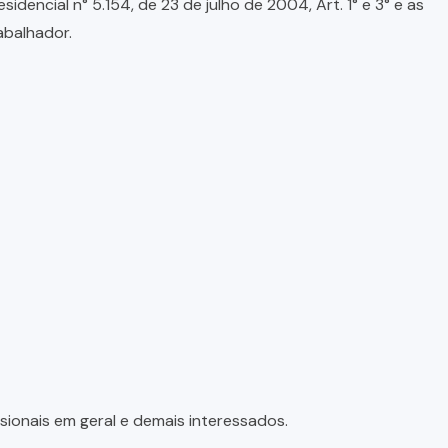
encial n° 5.154, de 23 de julho de 2004, Art. 1° e 3° e as
abalhador.
sionais em geral e demais interessados.