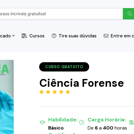
icado
Cursos
Tire suas dúvidas
Entre em 
CURSO GRATUITO
Ciência Forense
(5.00)
Habilidade:
Carga Horária:
Básico
De
6
a
400
horas