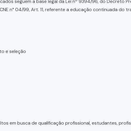
ados seguem a base legal da Lei nº 9394/96, do Decreto Presid
NE n° 04/99, Art. 11, referente a educação continuada do tr
to e seleção
tos em busca de qualificação profissional, estudantes, profis