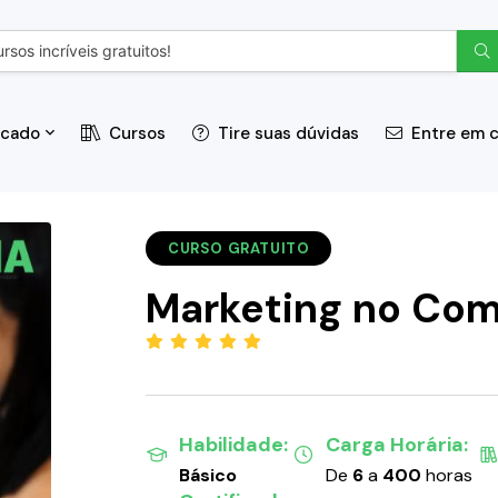
icado
Cursos
Tire suas dúvidas
Entre em 
CURSO GRATUITO
Marketing no Com
(5.00)
Habilidade:
Carga Horária:
Básico
De
6
a
400
horas