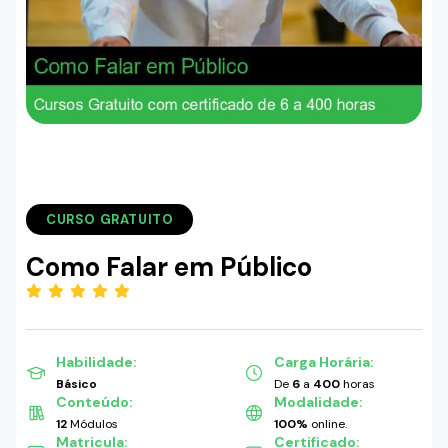
CURSO GRATUITO
Como Falar em Público
(5.00)
Habilidade:
Carga Horária:
Básico
De
6
a
400
horas
Conteúdo:
Modalidade:
12
Módulos
100%
online.
Matricula:
Certificado: