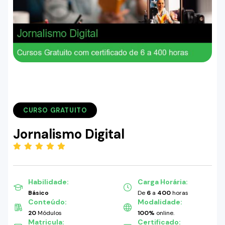
CURSO GRATUITO
Jornalismo Digital
(5.00)
Habilidade:
Carga Horária:
Básico
De
6
a
400
horas
Conteúdo:
Modalidade:
20
Módulos
100%
online.
Matricula:
Certificado: