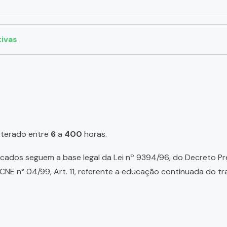
tivas
lterado entre
6
a
400
horas.
ados seguem a base legal da Lei nº 9394/96, do Decreto Presid
NE n° 04/99, Art. 11, referente a educação continuada do tr