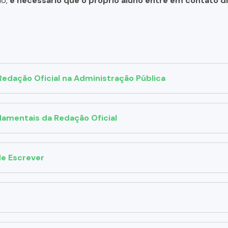
do,
é necessário que o próprio aluno entre em contato 
dação Oficial na Administração Pública
damentais da Redação Oficial
de Escrever