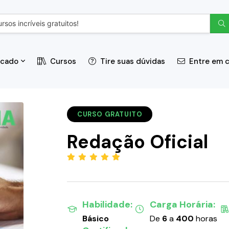
icado
Cursos
Tire suas dúvidas
Entre em 
CURSO GRATUITO
Redação Oficial
(5.00)
Habilidade:
Carga Horária:
Básico
De
6
a
400
horas