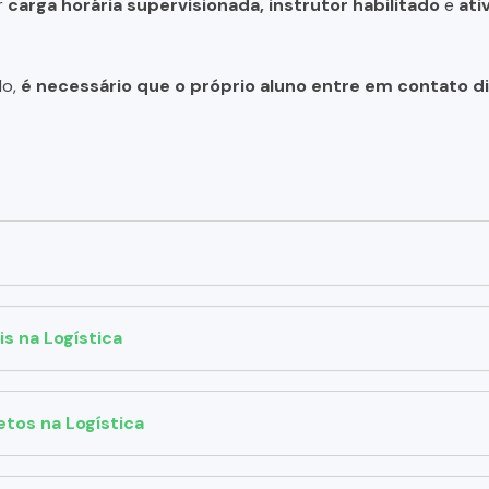
r
carga horária supervisionada, instrutor habilitado
e
ati
do,
é necessário que o próprio aluno entre em contato 
is na Logística
etos na Logística