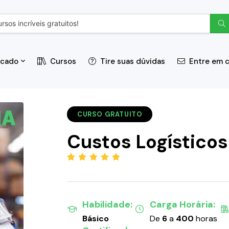
icado
Cursos
Tire suas dúvidas
Entre em 
CURSO GRATUITO
Custos Logísticos
(5.00)
Habilidade:
Carga Horária:
Básico
De
6
a
400
horas