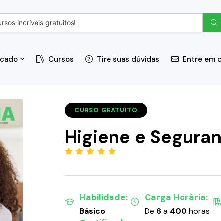
icado
Cursos
Tire suas dúvidas
Entre em 
CURSO GRATUITO
Higiene e Seguran
(5.00)
Habilidade:
Carga Horária:
Básico
De
6
a
400
horas