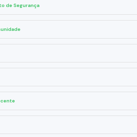
ito de Segurança
munidade
scente