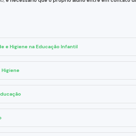
do,
é necessário que o próprio aluno entre em contato 
 e Higiene na Educação Infantil
 Higiene
 Educação
o