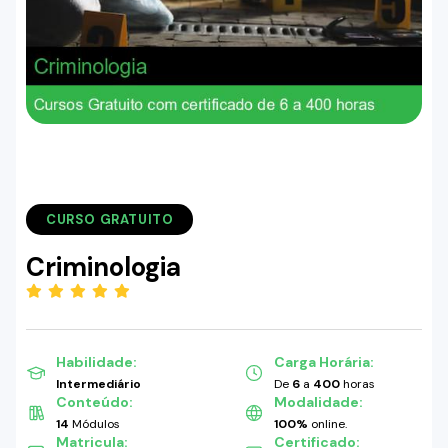
CURSO GRATUITO
Criminologia
(5.00)
Habilidade:
Carga Horária:
Intermediário
De
6
a
400
horas
Conteúdo:
Modalidade:
14
Módulos
100%
online.
Matricula:
Certificado: