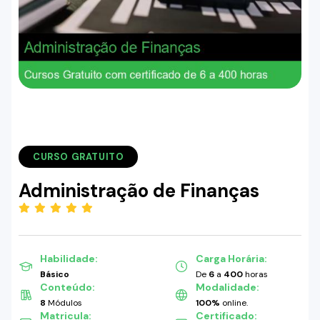
CURSO GRATUITO
Administração de Finanças
(5.00)
Habilidade:
Carga Horária:
Básico
De
6
a
400
horas
Conteúdo:
Modalidade:
8
Módulos
100%
online.
Matricula:
Certificado: