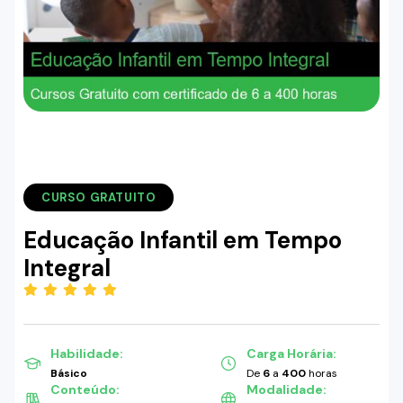
CURSO GRATUITO
Educação Infantil em Tempo
Integral
(5.00)
Habilidade:
Carga Horária:
Básico
De
6
a
400
horas
Conteúdo:
Modalidade: