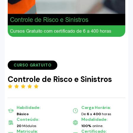
CURSO GRATUITO
Controle de Risco e Sinistros
(5.00)
Habilidade:
Carga Horária:
Básico
De
6
a
400
horas
Conteúdo:
Modalidade:
20
Módulos
100%
online.
Matricula:
Certificado: