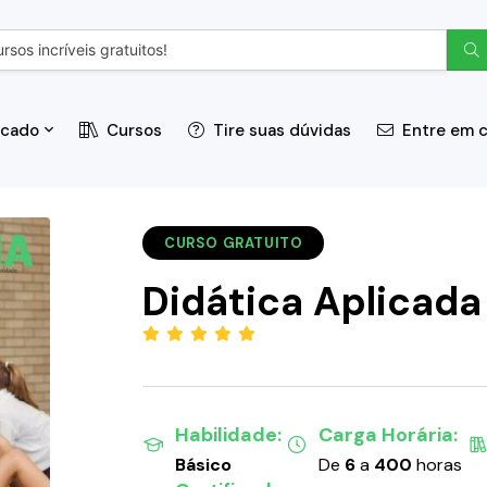
icado
Cursos
Tire suas dúvidas
Entre em 
CURSO GRATUITO
Didática Aplicada
(5.00)
Habilidade:
Carga Horária:
Básico
De
6
a
400
horas