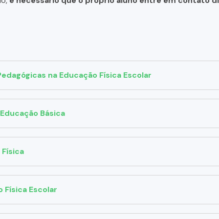
do,
é necessário que o próprio aluno entre em contato 
Pedagógicas na Educação Física Escolar
 Educação Básica
Física
 Física Escolar