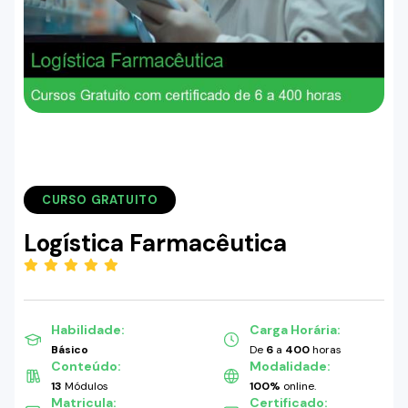
CURSO GRATUITO
Logística Farmacêutica
(5.00)
Habilidade:
Carga Horária:
Básico
De
6
a
400
horas
Conteúdo:
Modalidade:
13
Módulos
100%
online.
Matricula:
Certificado: