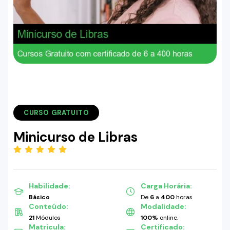
CURSO GRATUITO
Minicurso de Libras
(5.00)
Habilidade:
Carga Horária:
Básico
De
6
a
400
horas
Conteúdo:
Modalidade:
21
Módulos
100%
online.
Matricula:
Certificado: