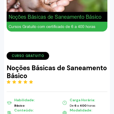
CURSO GRATUITO
Noções Básicas de Saneamento
Básico
(5.00)
Habilidade:
Carga Horária:
Básico
De
6
a
400
horas
Conteúdo:
Modalidade: