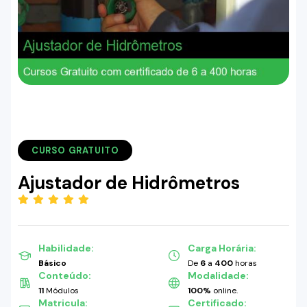
CURSO GRATUITO
Ajustador de Hidrômetros
(5.00)
Habilidade:
Carga Horária:
Básico
De
6
a
400
horas
Conteúdo:
Modalidade:
11
Módulos
100%
online.
Matricula:
Certificado: