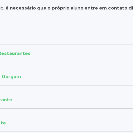
do,
é necessário que o próprio aluno entre em contato 
Restaurantes
do Garçom
rante
nte