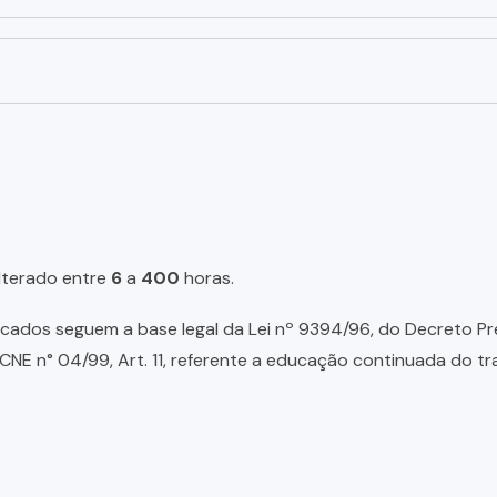
lterado entre
6
a
400
horas.
ados seguem a base legal da Lei nº 9394/96, do Decreto Presid
NE n° 04/99, Art. 11, referente a educação continuada do tr