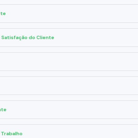
nte
a Satisfação do Cliente
nte
 Trabalho