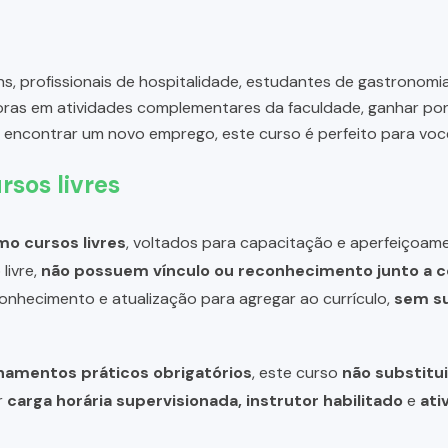
s, profissionais de hospitalidade, estudantes de gastronomi
oras em atividades complementares da faculdade, ganhar pon
u encontrar um novo emprego, este curso é perfeito para voc
rsos livres
o cursos livres
, voltados para capacitação e aperfeiçoame
livre,
não possuem vínculo ou reconhecimento junto a c
 conhecimento e atualização para agregar ao currículo,
sem su
inamentos práticos obrigatórios
, este curso
não substitui
r
carga horária supervisionada, instrutor habilitado
e
ati