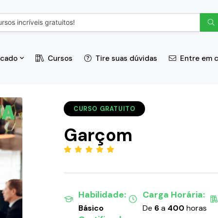
icado
Cursos
Tire suas dúvidas
Entre em 
CURSO GRATUITO
Garçom
(5.00)
Habilidade:
Carga Horária:
Básico
De
6
a
400
horas