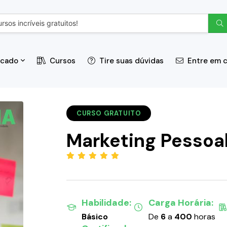
icado
Cursos
Tire suas dúvidas
Entre em 
CURSO GRATUITO
Marketing Pessoa
(5.00)
Habilidade:
Carga Horária:
Básico
De
6
a
400
horas