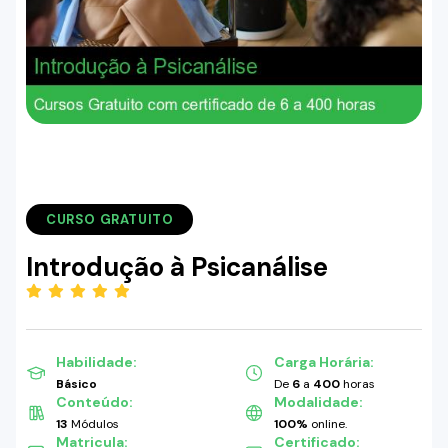
CURSO GRATUITO
Introdução à Psicanálise
(5.00)
Habilidade:
Carga Horária:
Básico
De
6
a
400
horas
Conteúdo:
Modalidade:
13
Módulos
100%
online.
Matricula:
Certificado: