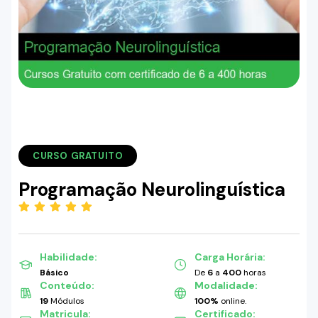
CURSO GRATUITO
Programação Neurolinguística
(5.00)
Habilidade:
Carga Horária:
Básico
De
6
a
400
horas
Conteúdo:
Modalidade:
19
Módulos
100%
online.
Matricula:
Certificado: