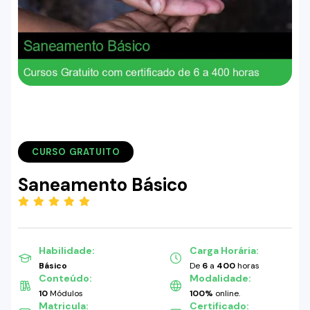
CURSO GRATUITO
Saneamento Básico
(5.00)
Habilidade:
Carga Horária:
Básico
De
6
a
400
horas
Conteúdo:
Modalidade:
10
Módulos
100%
online.
Matricula:
Certificado: