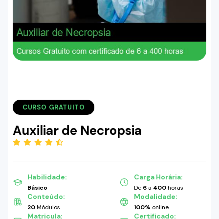
CURSO GRATUITO
Auxiliar de Necropsia
(4.93)
Habilidade:
Carga Horária:
Básico
De
6
a
400
horas
Conteúdo:
Modalidade:
20
Módulos
100%
online.
Matricula:
Certificado: