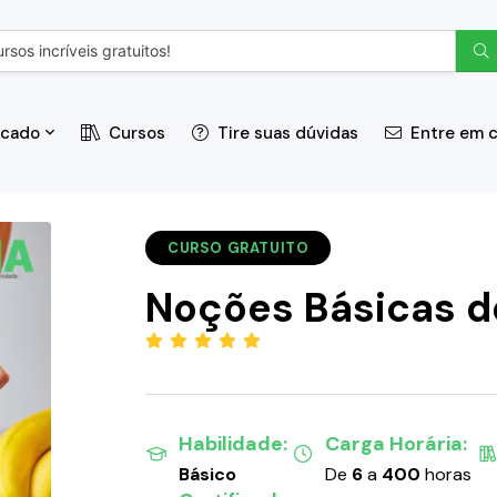
icado
Cursos
Tire suas dúvidas
Entre em 
CURSO GRATUITO
Noções Básicas d
(5.00)
Habilidade:
Carga Horária:
Básico
De
6
a
400
horas