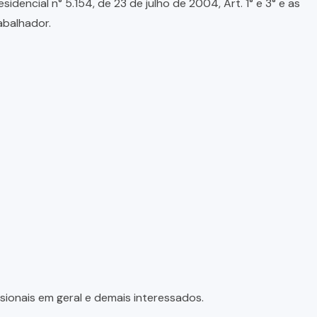
encial n° 5.154, de 23 de julho de 2004, Art. 1° e 3° e as
abalhador.
sionais em geral e demais interessados.