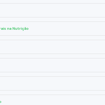
ais na Nutrição
o