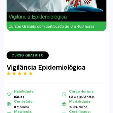
CURSO GRATUITO
Vigilância Epidemiológica
(5.00)
Habilidade:
Carga Horária:
Básico
De
6
a
400
horas
Conteúdo:
Modalidade:
8
Módulos
100%
online.
Matricula:
Certificado: