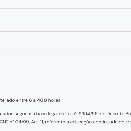
lterado entre
6
a
400
horas.
ados seguem a base legal da Lei nº 9394/96, do Decreto Presid
NE n° 04/99, Art. 11, referente a educação continuada do tr