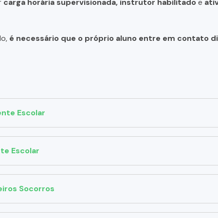
r
carga horária supervisionada, instrutor habilitado
e
ati
do,
é necessário que o próprio aluno entre em contato 
nte Escolar
te Escolar
eiros Socorros