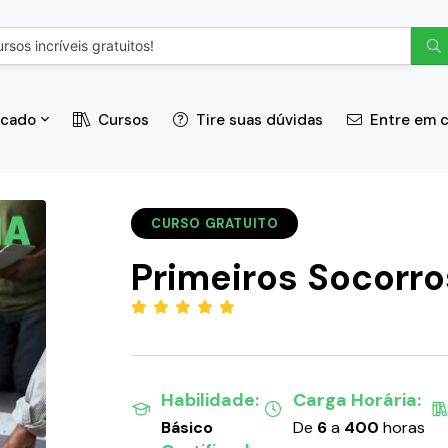
icado
Cursos
Tire suas dúvidas
Entre em 
CURSO GRATUITO
Primeiros Socorro
(5.00)
Habilidade:
Carga Horária:
Básico
De
6
a
400
horas