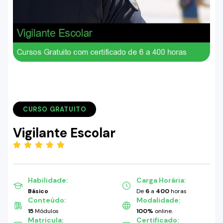
CURSO GRATUITO
Vigilante Escolar
(5.00)
Habilidade:
Carga Horária:
Básico
De
6
a
400
horas
Conteúdo:
Modalidade:
15
Módulos
100%
online.
Matricula:
Certificado: