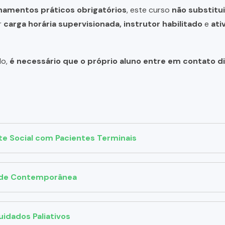
inamentos práticos obrigatórios
, este curso
não substitui
r
carga horária supervisionada, instrutor habilitado
e
ati
do,
é necessário que o próprio aluno entre em contato 
te Social com Pacientes Terminais
ade Contemporânea
uidados Paliativos