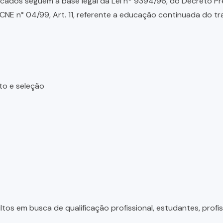
ados seguem a base legal da Lei nº 9394/96, do Decreto Presid
NE n° 04/99, Art. 11, referente a educação continuada do tr
to e seleção
tos em busca de qualificação profissional, estudantes, profis