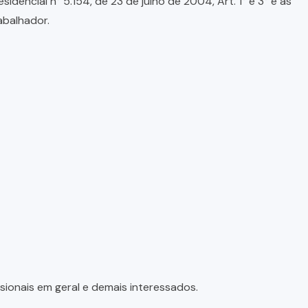
encial n° 5.154, de 23 de julho de 2004, Art. 1° e 3° e as
abalhador.
sionais em geral e demais interessados.