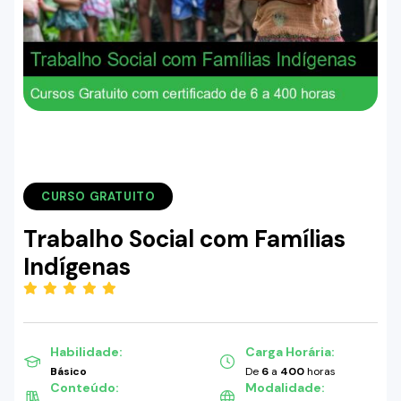
CURSO GRATUITO
Trabalho Social com Famílias
Indígenas
(5.00)
Habilidade:
Carga Horária:
Básico
De
6
a
400
horas
Conteúdo:
Modalidade: