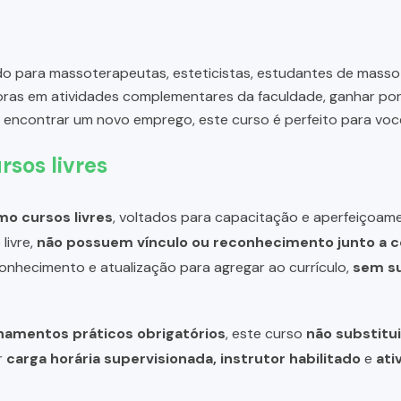
do para massoterapeutas, esteticistas, estudantes de masso
oras em atividades complementares da faculdade, ganhar pon
u encontrar um novo emprego, este curso é perfeito para voc
rsos livres
o cursos livres
, voltados para capacitação e aperfeiçoame
livre,
não possuem vínculo ou reconhecimento junto a c
 conhecimento e atualização para agregar ao currículo,
sem su
inamentos práticos obrigatórios
, este curso
não substitui
r
carga horária supervisionada, instrutor habilitado
e
ati