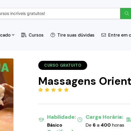
icado
Cursos
Tire suas dúvidas
Entre em 
CURSO GRATUITO
Massagens Orient
(5.00)
Habilidade:
Carga Horária:
Básico
De
6
a
400
horas