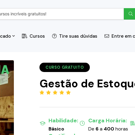
icado
Cursos
Tire suas dúvidas
Entre em 
CURSO GRATUITO
Gestão de Estoqu
(5.00)
Habilidade:
Carga Horária:
Básico
De
6
a
400
horas